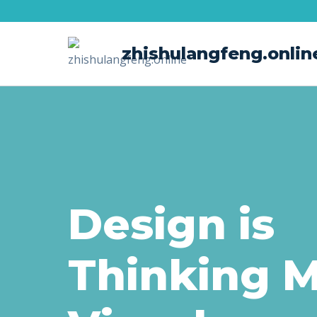
Skip
to
zhishulangfeng.onlin
content
Design is
Thinking 