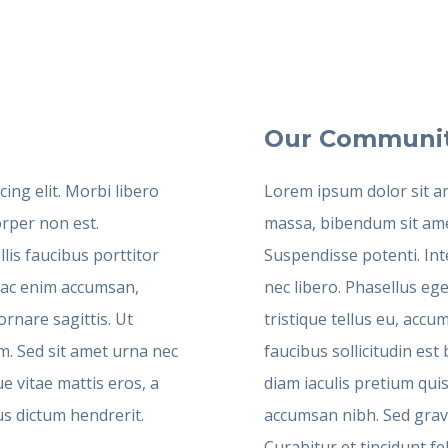
Our Communi
ing elit. Morbi libero
Lorem ipsum dolor sit am
orper non est.
massa, bibendum sit amet
lis faucibus porttitor
Suspendisse potenti. Int
e ac enim accumsan,
nec libero. Phasellus eg
ornare sagittis. Ut
tristique tellus eu, accu
m. Sed sit amet urna nec
faucibus sollicitudin e
e vitae mattis eros, a
diam iaculis pretium quis
s dictum hendrerit.
accumsan nibh. Sed gravi
Curabitur et tincidunt fel