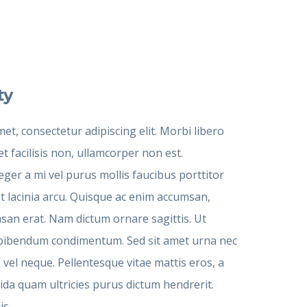
ty
et, consectetur adipiscing elit. Morbi libero
 facilisis non, ullamcorper non est.
eger a mi vel purus mollis faucibus porttitor
et lacinia arcu. Quisque ac enim accumsan,
msan erat. Nam dictum ornare sagittis. Ut
st bibendum condimentum. Sed sit amet urna nec
 vel neque. Pellentesque vitae mattis eros, a
da quam ultricies purus dictum hendrerit.
is.