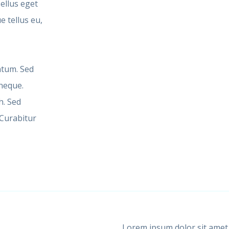
sellus eget
e tellus eu,
ntum. Sed
 neque.
h. Sed
 Curabitur
Lorem ipsum dolor sit amet, 