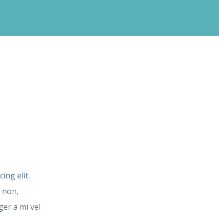
ing elit.
s non,
ger a mi vel